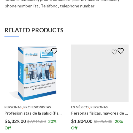
phone number list
,
Teléfono
,
telephone number
RELATED PRODUCTS
,
,
,
PERSONAS
PROFESIONISTAS
PROFESIONISTAS
EN MÉXICO
PERSONAS
Profesionistas de la salud (Psicólogos y Terapeutas Psicólogicas) a Nivel Nacional.
Personas físicas, mayores de edad, económicamente activas con ingresos superiores a 180 mil pesos mensuales en Ciudad de México, Nuevo León y Jalisco.
$
6,329.00
$
1,804.00
$
7,911.00
20
%
$
2,256.00
20
%
Off
Off