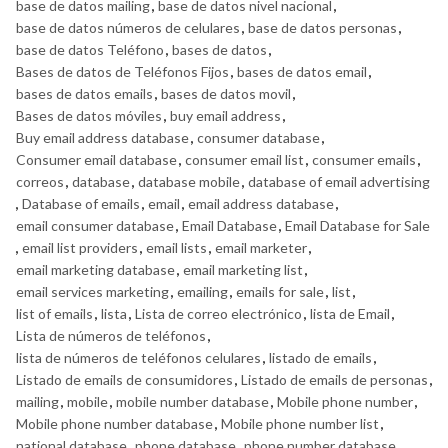
base de datos mailing
,
base de datos nivel nacional
,
base de datos números de celulares
,
base de datos personas
,
base de datos Teléfono
,
bases de datos
,
Bases de datos de Teléfonos Fijos
,
bases de datos email
,
bases de datos emails
,
bases de datos movil
,
Bases de datos móviles
,
buy email address
,
Buy email address database
,
consumer database
,
Consumer email database
,
consumer email list
,
consumer emails
,
correos
,
database
,
database mobile
,
database of email advertising
,
Database of emails
,
email
,
email address database
,
email consumer database
,
Email Database
,
Email Database for Sale
,
email list providers
,
email lists
,
email marketer
,
email marketing database
,
email marketing list
,
email services marketing
,
emailing
,
emails for sale
,
list
,
list of emails
,
lista
,
Lista de correo electrónico
,
lista de Email
,
Lista de números de teléfonos
,
lista de números de teléfonos celulares
,
listado de emails
,
Listado de emails de consumidores
,
Listado de emails de personas
,
mailing
,
mobile
,
mobile number database
,
Mobile phone number
,
Mobile phone number database
,
Mobile phone number list
,
national database
,
phone database
,
phone number database
,