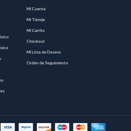
Mi Cuenta
Mi Tienda
Mi Carrito
éxico
Checkout
éxico
Mi Lista de Deseos
s
Orden de Seguimiento
os
res