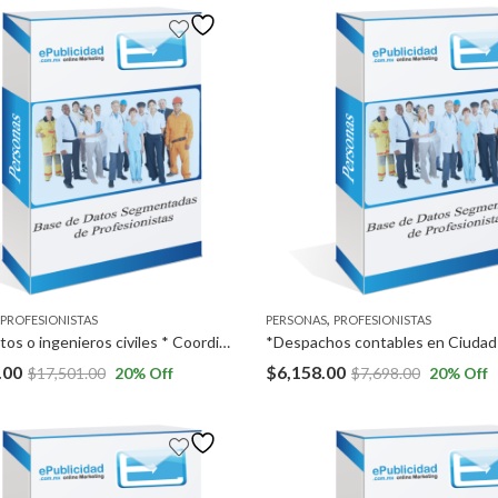
,
PROFESIONISTAS
PERSONAS
PROFESIONISTAS
*Arquitectos o ingenieros civiles * Coordinadores de Recursos Humanos y/o Coordinadores de capacitación en empresas *Supervisores operativos,
.00
$
6,158.00
$
17,501.00
20
% Off
$
7,698.00
20
% Off