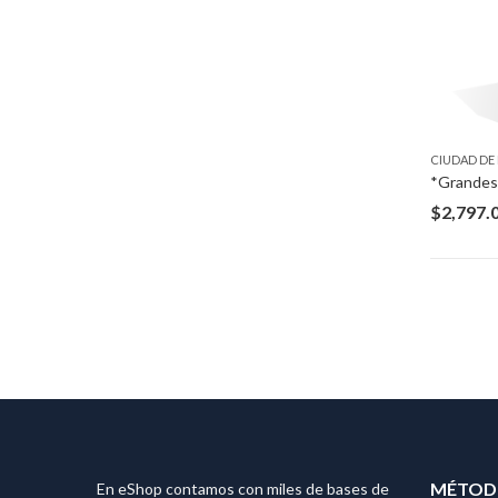
CIUDAD DE
$
2,797.
MÉTODO
En eShop contamos con miles de bases de