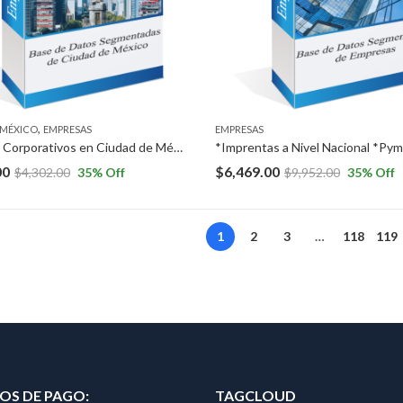
,
 MÉXICO
EMPRESAS
EMPRESAS
*Grandes Corporativos en Ciudad de México (150 REGISTROS). *Grandes Corporativos en Ciudad de México (150 REGISTROS).
00
$
6,469.00
$
4,302.00
35
% Off
$
9,952.00
35
% Off
1
2
3
…
118
119
S DE PAGO:
TAGCLOUD