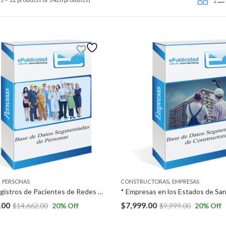
,
,
PERSONAS
CONSTRUCTORAS
EMPRESAS
* 1,000 registros de Pacientes de Redes de Seguro en Ciudad de México *1,000 registros de Nutriólogos en Ciudad de México.
.00
$
7,999.00
$
14,662.00
20
% Off
$
9,999.00
20
% Off