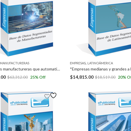
,
MANUFACTURERAS
EMPRESAS
LATINOÁMERICA
*Empresas manufactureras que automaticen sus procesos industriales, con más de 100 empleados* a Nivel Nacional, excepto Campeche, Tabasco, Oaxaca y Quintana Roo
.00
$
14,815.00
$
63,312.00
25
% Off
$
18,519.00
20
% O