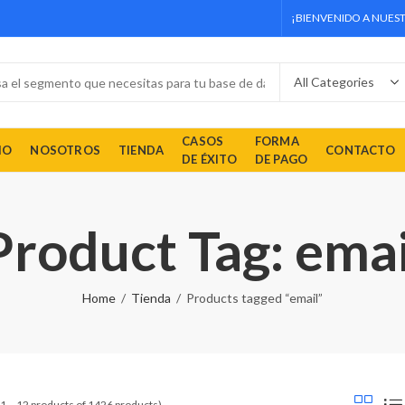
¡BIENVENIDO A NUEST
CASOS
FORMA
IO
NOSOTROS
TIENDA
CONTACTO
DE ÉXITO
DE PAGO
Product Tag: emai
Home
Tienda
Products tagged “email”
1 – 12 products of 1426 products)