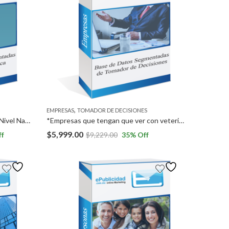
,
EMPRESAS
TOMADOR DE DECISIONES
*Empresas medianas y grandes a Nivel Nacional. *Empresas en Colombia, Argentina, Perú, Chile y México.
*Empresas que tengan que ver con veterinarios (hospitales, farmacias, guarderías para mascotas, etc), a Nivel Nacional y Veterinarios, a Nivel Nacional.
$
5,999.00
ff
$
9,229.00
35
% Off