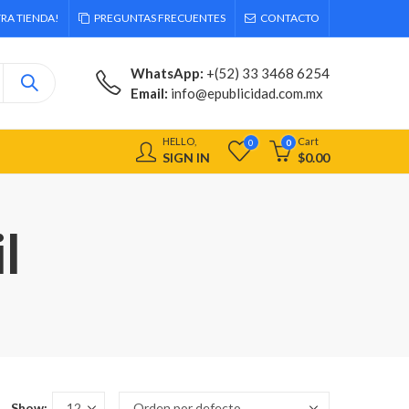
RA TIENDA!
PREGUNTAS FRECUENTES
CONTACTO
WhatsApp:
+(52) 33 3468 6254
Email:
info@epublicidad.com.mx
HELLO,
Cart
0
0
SIGN IN
$
0.00
l
Show: