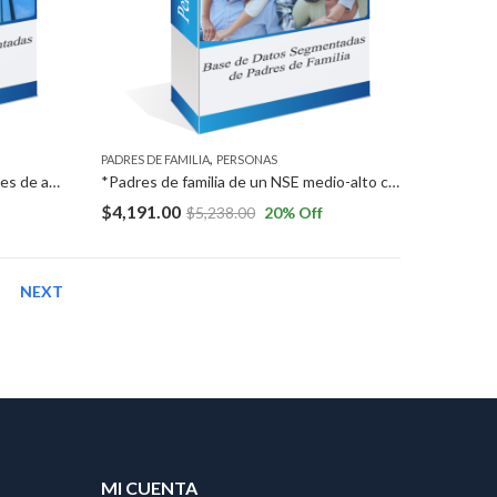
,
PADRES DE FAMILIA
PERSONAS
*Imprentas a Nivel Nacional *Pymes de agencias de marketing y publicidad a Nivel Nacional *Diseñadores gráficos freelance (independientes) a Nivel Nacional.
*Padres de familia de un NSE medio-alto con hijos en 3ro de secundaria y 3ro de preparatoria en la ZMG.
$
4,191.00
$
5,238.00
20
% Off
NEXT
MI CUENTA