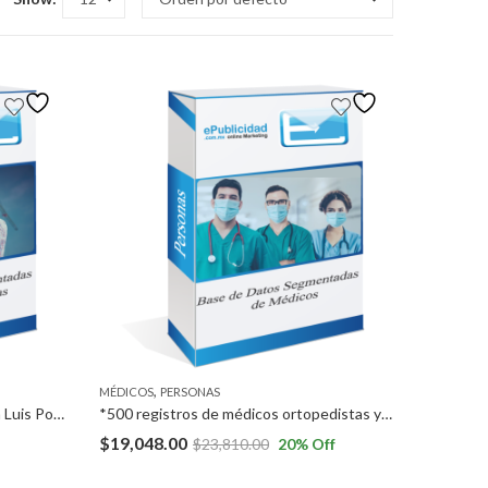
,
MÉDICOS
PERSONAS
* Empresas en los Estados de San Luis Potosí, Aguascalientes, Guanajuato, Baja California Norte.
*500 registros de médicos ortopedistas y 500 registros de médicos reumatólogos a Nivel Nacional * 1,000 registros de médicos neurólogos a Nivel Nacional
$
19,048.00
$
23,810.00
20
% Off