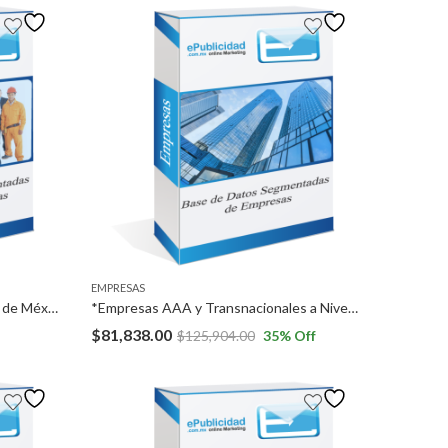
EMPRESAS
*Despachos contables en Ciudad de México y Megalópolis. *Profesionistas contadores en Ciudad de México y Megalópolis.
*Empresas AAA y Transnacionales a Nivel Nacional, excepto en Ciudad de México. *Empresarios a Nivel Nacional, excepto en Ciudad de México.
$
81,838.00
$
125,904.00
35
% Off