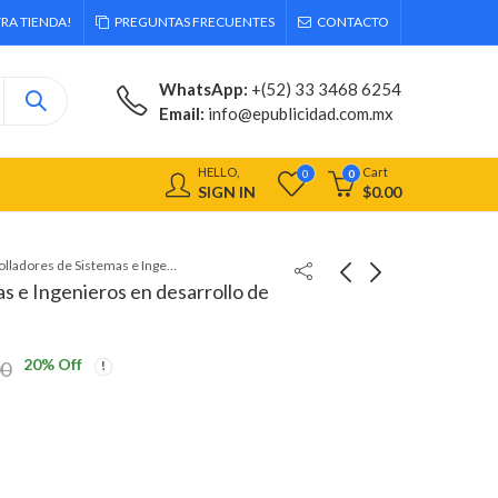
RA TIENDA!
PREGUNTAS FRECUENTES
CONTACTO
WhatsApp:
+(52) 33 3468 6254
Email:
info@epublicidad.com.mx
HELLO,
Cart
0
0
SIGN IN
$
0.00
Desarrolladores de Sistemas e Ingenieros en desarrollo de sistemas a Nivel Nacional.
s e Ingenieros en desarrollo de
20
% Off
00