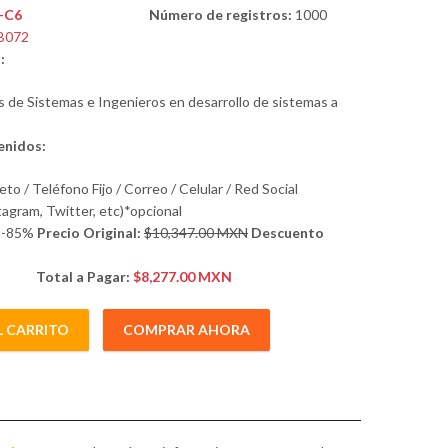
-C6
Número de registros:
1000
B072
:
s de Sistemas e Ingenieros en desarrollo de sistemas a
nidos:
 / Teléfono Fijo / Correo / Celular / Red Social
tagram, Twitter, etc)*opcional
%-85%
Precio Original:
$
10,347.00 MXN
Descuento
Total a Pagar:
$8,277.00 MXN
L CARRITO
COMPRAR AHORA
ngenieros en desarrollo de sistemas a Nivel Nacional. cantidad