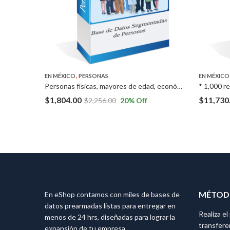
,
EN MÉXICO
PERSONAS
EN MÉXICO
Estudiantes de Preparatoria, Licenciatura o Maestría a Nivel Nacional.
Personas físicas, mayores de edad, económicamente activas con ingresos superiores a 180 mil pesos mensuales en Ciudad de México, Nuevo León y Jalisco.
$
1,804.00
$
11,730
$
2,256.00
20
% Off
MÉTODO
En eShop contamos con miles de bases de
datos prearmadas listas para entregar en
Realiza e
menos de 24 hrs, diseñadas para lograr la
transfere
expansión de tu empresa.