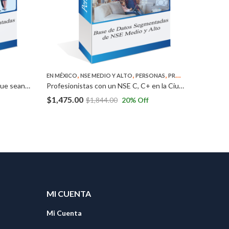
,
,
,
EN MÉXICO
NSE MEDIO Y ALTO
PERSONAS
PROFESIONISTAS
EMPRESAR
Personas físicas de un NSE Alto que sean tarjetahabientes y viajeros frecuentes en el Sur de la Ciudad de México.
Profesionistas con un NSE C, C+ en la Ciudad de México y Área Metropolitana.
$
1,475.00
$
4,203.
$
1,844.00
20
% Off
MI CUENTA
Mi Cuenta