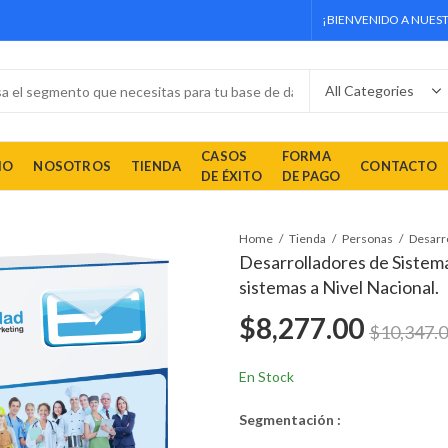
¡BIENVENIDO A NUEST
CASOS
FORMA
IO
NOSOTROS
TIENDA
CONTACTO
DE ÉXITO
DE PAGO
Home
Tienda
Personas
Desarrolladores de Sistema
sistemas a Nivel Nacional.
$
8,277.00
$
10,347.
En Stock
Segmentación :