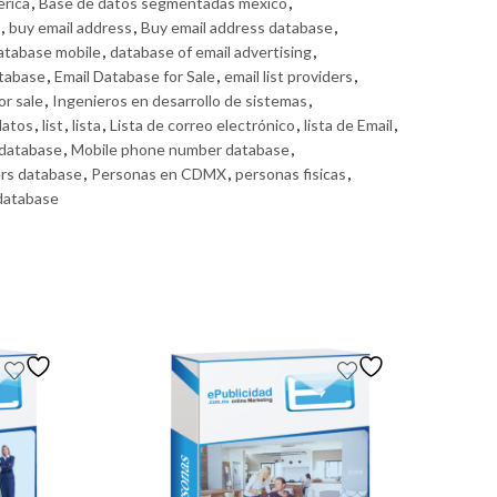
erica
,
Base de datos segmentadas mexico
,
,
buy email address
,
Buy email address database
,
atabase mobile
,
database of email advertising
,
atabase
,
Email Database for Sale
,
email list providers
,
or sale
,
Ingenieros en desarrollo de sistemas
,
datos
,
list
,
lista
,
Lista de correo electrónico
,
lista de Email
,
 database
,
Mobile phone number database
,
rs database
,
Personas en CDMX
,
personas fisicas
,
database