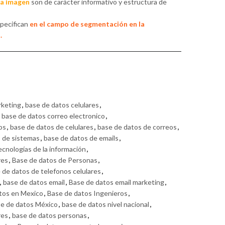
la imagen
son de carácter informativo y estructura de
specifican
en el campo de segmentación en la
.
rketing
,
base de datos celulares
,
,
base de datos correo electronico
,
os
,
base de datos de celulares
,
base de datos de correos
,
s de sistemas
,
base de datos de emails
,
ecnologías de la información
,
res
,
Base de datos de Personas
,
 de datos de telefonos celulares
,
,
base de datos email
,
Base de datos email marketing
,
tos en Mexico
,
Base de datos Ingenieros
,
e de datos México
,
base de datos nivel nacional
,
res
,
base de datos personas
,