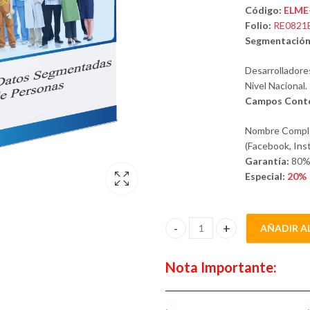
Código:
ELME
Folio:
RE0821
Segmentación
Desarrolladore
Nivel Nacional.
Campos Conte
Nombre Completo
(Facebook, Ins
Garantía:
80
Especial:
20%
AÑADIR A
Desarrolladores de Sistemas e I
Nota Importante: