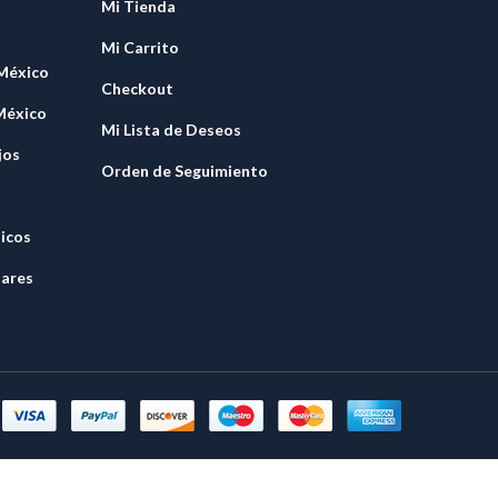
Mi Tienda
Mi Carrito
 México
Checkout
México
Mi Lista de Deseos
jos
Orden de Seguimiento
nicos
lares