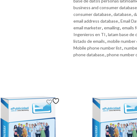
base de datos personas latinoam
business and consumer database
consumer database
,
database
,
d
email address database
,
Email D
email marketer
,
emailing
,
emails f
Ingenieros en TI
,
latam base de 
listado de emails
,
mobile number
Mobile phone number list
,
numbe
phone database
,
phone number 