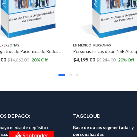
,
,
PERSONAS
EN MÉXICO
PERSONAS
* 1,000 registros de Pacientes de Redes de Seguro en Ciudad de México *1,000 registros de Nutriólogos en Ciudad de México.
.00
$
4,195.00
$
14,662.00
20
% Off
$
5,244.00
20
% Off
S DE PAGO:
TAGCLOUD
l pago mediante depósito o
Base de datos segmentadas y
personalizadas
ncia.