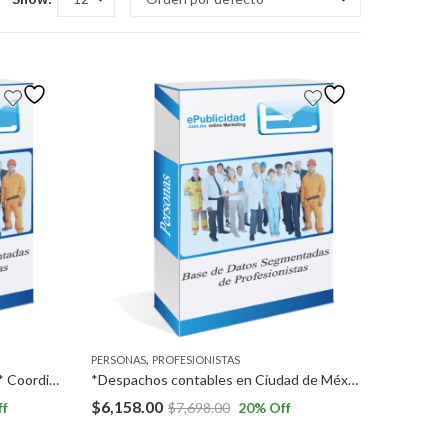
,
PERSONAS
PROFESIONISTAS
*Arquitectos o ingenieros civiles * Coordinadores de Recursos Humanos y/o Coordinadores de capacitación en empresas *Supervisores operativos,
*Despachos contables en Ciudad de México y Megalópolis. *Profesionistas contadores en Ciudad de México y Megalópolis.
$
6,158.00
ff
$
7,698.00
20
% Off