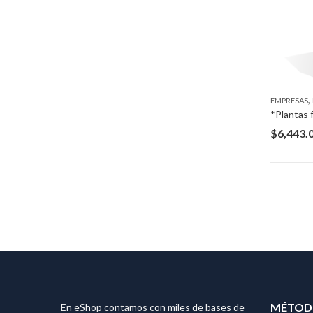
,
EMPRESAS
$
6,443.
MÉTODO
En eShop contamos con miles de bases de