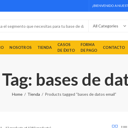
¡BIENVENIDO A NUEST
CASOS
FORMA
IO
NOSOTROS
TIENDA
CONTACTO
DE ÉXITO
DE PAGO
Tag: bases de da
Home
Tienda
Products tagged “bases de datos email”
1 – 12 products of 1283 products)