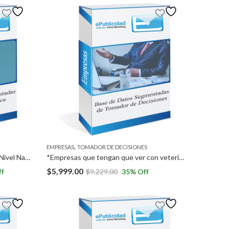
,
EMPRESAS
TOMADOR DE DECISIONES
*Empresas medianas y grandes a Nivel Nacional. *Empresas en Colombia, Argentina, Perú, Chile y México.
*Empresas que tengan que ver con veterinarios (hospitales, farmacias, guarderías para mascotas, etc), a Nivel Nacional y Veterinarios, a Nivel Nacional.
$
5,999.00
ff
$
9,229.00
35
% Off