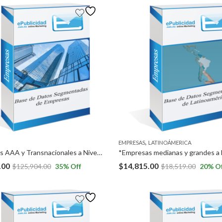
,
EMPRESAS
LATINOÁMERICA
*Empresas AAA y Transnacionales a Nivel Nacional, excepto en Ciudad de México. *Empresarios a Nivel Nacional, excepto en Ciudad de México.
.00
$
14,815.00
$
125,904.00
35
% Off
$
18,519.00
20
% O