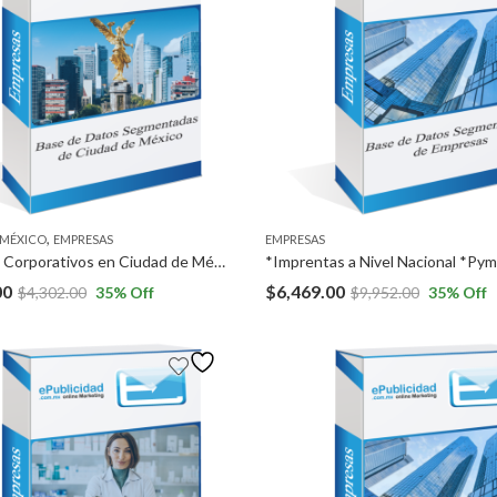
,
 MÉXICO
EMPRESAS
EMPRESAS
*Grandes Corporativos en Ciudad de México (150 REGISTROS). *Grandes Corporativos en Ciudad de México (150 REGISTROS).
00
$
6,469.00
$
4,302.00
35
% Off
$
9,952.00
35
% Off