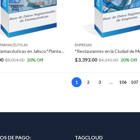
FARMACÉUTICAS
EMPRESAS
*Plantas farmacéuticas en Jalisco.*Plantas cosméticas en Jalisco.*Plantas veterinarias en Jalisco.*Plantas de dispositivos médicos en Jalisco
00
$
3,393.00
$
8,054.00
20
% Off
$
4,241.00
20
% Off
1
2
3
…
106
107
S DE PAGO:
TAGCLOUD