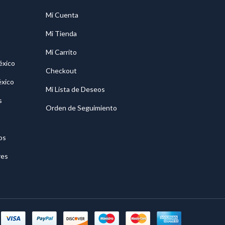
Mi Cuenta
Mi Tienda
Mi Carrito
éxico
Checkout
éxico
Mi Lista de Deseos
s
Orden de Seguimiento
os
res