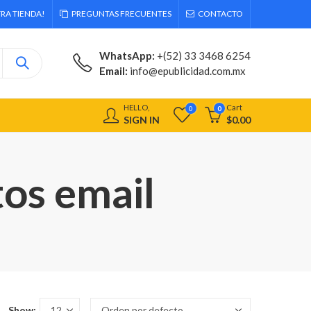
RA TIENDA!
PREGUNTAS FRECUENTES
CONTACTO
WhatsApp:
+(52) 33 3468 6254
Email:
info@epublicidad.com.mx
HELLO,
Cart
0
0
SIGN IN
$
0.00
tos email
Show: