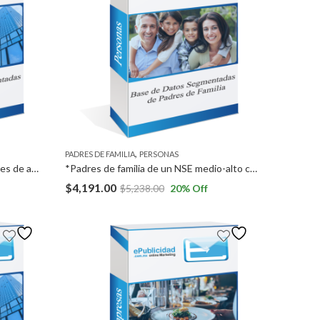
,
PADRES DE FAMILIA
PERSONAS
*Imprentas a Nivel Nacional *Pymes de agencias de marketing y publicidad a Nivel Nacional *Diseñadores gráficos freelance (independientes) a Nivel Nacional.
*Padres de familia de un NSE medio-alto con hijos en 3ro de secundaria y 3ro de preparatoria en la ZMG.
$
4,191.00
$
5,238.00
20
% Off