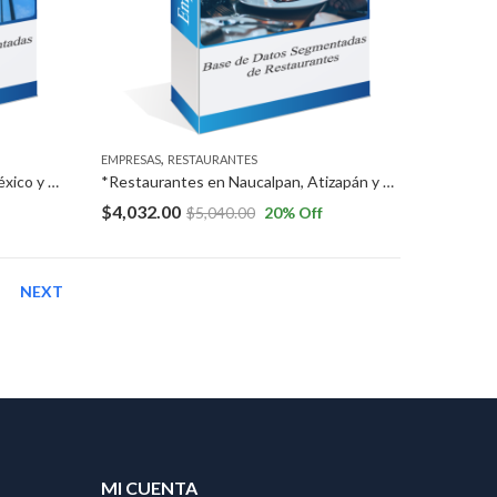
,
EMPRESAS
RESTAURANTES
*Restaurantes en la Ciudad de México y Zona Metropolitana. *Empresas medianas y grandes en las Ciudades de Toluca y Querétaro.
*Restaurantes en Naucalpan, Atizapán y Tlalnepantla, Estado de México *Empresas AAA a Nivel Nacional.
$
4,032.00
$
5,040.00
20
% Off
NEXT
MI CUENTA