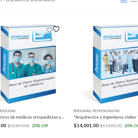
,
PERSONAS
PERSONAS
PROFESIONISTAS
*500 registros de médicos ortopedistas y 500 registros de médicos reumatólogos a Nivel Nacional * 1,000 registros de médicos neurólogos a Nivel Nacional
.00
$
14,001.00
$
23,810.00
20
% Off
$
17,501.00
20
% O