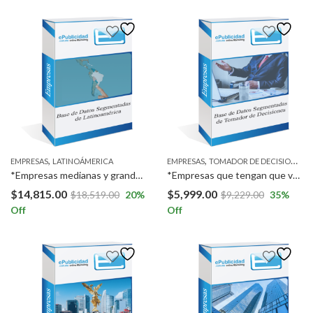
,
,
EMPRESAS
LATINOÁMERICA
EMPRESAS
TOMADOR DE DECISIONES
*Empresas medianas y grandes a Nivel Nacional. *Empresas en Colombia, Argentina, Perú, Chile y México.
*Empresas que tengan que ver con veterinarios (hospitales, farmacias, guarderías para mascotas, etc), a Nivel Nacional y Veterinarios, a Nivel Nacional.
$
14,815.00
$
5,999.00
$
18,519.00
20
%
$
9,229.00
35
%
Off
Off