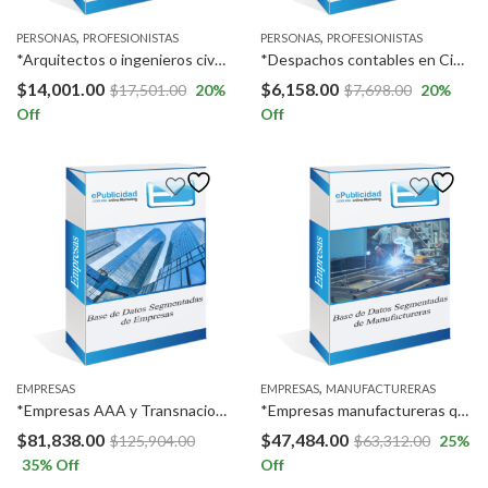
,
,
PERSONAS
PROFESIONISTAS
PERSONAS
PROFESIONISTAS
*Arquitectos o ingenieros civiles * Coordinadores de Recursos Humanos y/o Coordinadores de capacitación en empresas *Supervisores operativos,
*Despachos contables en Ciudad de México y Megalópolis. *Profesionistas contadores en Ciudad de México y Megalópolis.
$
14,001.00
$
6,158.00
$
17,501.00
20
%
$
7,698.00
20
%
Off
Off
,
EMPRESAS
EMPRESAS
MANUFACTURERAS
*Empresas AAA y Transnacionales a Nivel Nacional, excepto en Ciudad de México. *Empresarios a Nivel Nacional, excepto en Ciudad de México.
*Empresas manufactureras que automaticen sus procesos industriales, con más de 100 empleados* a Nivel Nacional, excepto Campeche, Tabasco, Oaxaca y Quintana Roo
$
81,838.00
$
47,484.00
$
125,904.00
$
63,312.00
25
%
35
% Off
Off