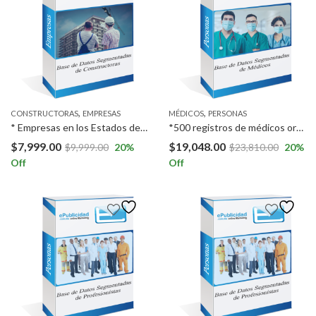
,
,
CONSTRUCTORAS
EMPRESAS
MÉDICOS
PERSONAS
* Empresas en los Estados de San Luis Potosí, Aguascalientes, Guanajuato, Baja California Norte.
*500 registros de médicos ortopedistas y 500 registros de médicos reumatólogos a Nivel Nacional * 1,000 registros de médicos neurólogos a Nivel Nacional
$
7,999.00
$
19,048.00
$
9,999.00
20
%
$
23,810.00
20
%
Off
Off