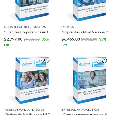
,
CIUDAD DE MÉXICO
EMPRESAS
EMPRESAS
*Grandes Corporativos en Ciudad de México (150 REGISTROS). *Grandes Corporativos en Ciudad de México (150 REGISTROS).
*Imprentas a Nivel Nacional *Pymes de agencias de marketing y publicidad a Nivel Nacional *Diseñadores gráficos freelance (independientes) a Nivel Nacional.
$
2,797.00
$
6,469.00
$
4,302.00
35
%
$
9,952.00
35
%
Off
Off
,
,
PADRES DE FAMILIA
PERSONAS
EMPRESAS
FARMACÉUTICAS
*Padres de familia de un NSE medio-alto con hijos en 3ro de secundaria y 3ro de preparatoria en la ZMG.
*Plantas farmacéuticas en Jalisco.*Plantas cosméticas en Jalisco.*Plantas veterinarias en Jalisco.*Plantas de dispositivos médicos en Jalisco