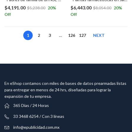
$
4,191.00
$
6,443.00
$
5,238.00
20
%
$
8,054.00
20
%
Off
Off
1
2
3
…
126
127
NEXT
En eShop contamos con miles de bases de datos prearmadas listas
para entregar en menos de 24 hrs, diseñadas para lograr la
expansión de tu empresa.
365 Dias / 24 Horas
33 3468 6254 / Con 3 líneas
info@epublicidad.com.mx