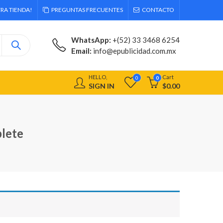
RA TIENDA!
PREGUNTAS FRECUENTES
CONTACTO
WhatsApp:
+(52) 33 3468 6254
Email:
info@epublicidad.com.mx
HELLO,
Cart
0
0
SIGN IN
$
0.00
lete