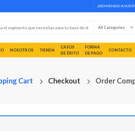
¡BIENVENIDO A NUEST
CASOS
FORMA
IO
NOSOTROS
TIENDA
CONTACTO
DE ÉXITO
DE PAGO
pping Cart
Checkout
Order Comp