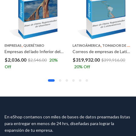
,
,
EMPRESAS
QUERÉTARO
LATINOÁMERICA
TOMADOR DE DECISIONES
Empresas del lado Inferior del Estado de Querétaro
Correos de empresas de Latinoamérica – Tomadores de Decisiones
$
2,036.00
$
319,932.00
$
2,546.00
20
%
$
399,916.00
Off
20
% Off
En eShop contamos con miles de bases de datos prearmadas listas
para entregar en menos de 24 hrs, diseñadas para lograr la
expansión de tu empresa.