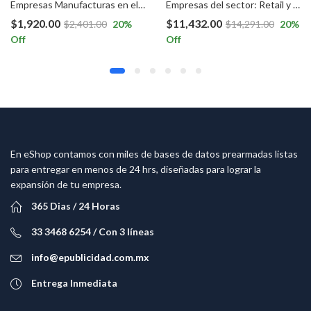
Empresas Manufacturas en el Bajío.
Empresas del sector: Retail y Consumo masivo , BPOs , Despachos de cobranza, Bancos, aseguradoras y Universidades
$
1,920.00
$
11,432.00
$
2,401.00
20
%
$
14,291.00
20
%
Off
Off
En eShop contamos con miles de bases de datos prearmadas listas
para entregar en menos de 24 hrs, diseñadas para lograr la
expansión de tu empresa.
365 Dias / 24 Horas
33 3468 6254 / Con 3 líneas
info@epublicidad.com.mx
Entrega Inmediata