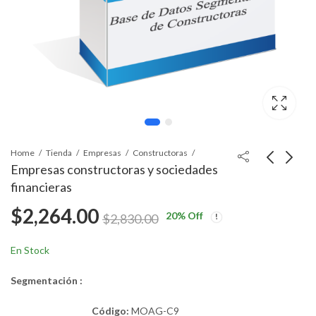
Home
Tienda
Empresas
Constructoras
Empresas constructoras y sociedades
financieras
$
2,264.00
20
% Off
$
2,830.00
En Stock
Segmentación :
Código:
MOAG-C9