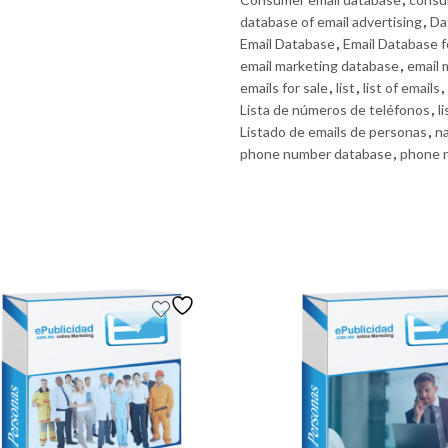
database of email advertising
,
Da
Email Database
,
Email Database f
email marketing database
,
email 
emails for sale
,
list
,
list of emails
,
Lista de números de teléfonos
,
l
Listado de emails de personas
,
n
phone number database
,
phone n