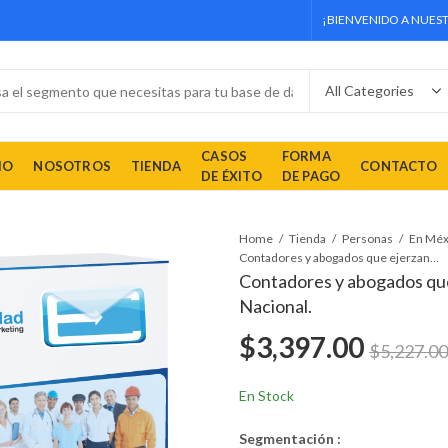
¡BIENVENIDO A NUEST
CASOS
FORMA
IO
NOSOTROS
TIENDA
CONTACTO
DE ÉXITO
DE PAGO
Home
Tienda
Personas
En Méx
Contadores y abogados que ejerzan actualmente a Nivel Nacional.
Contadores y abogados que
Nacional.
$
3,397.00
$
5,227.00
En Stock
Segmentación :