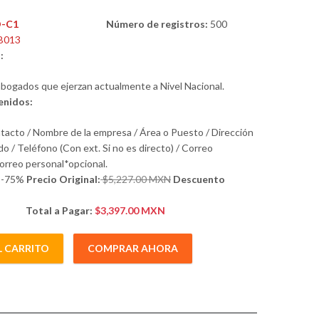
-C1
Número de registros:
500
B013
:
bogados que ejerzan actualmente a Nivel Nacional.
nidos:
acto / Nombre de la empresa / Área o Puesto / Dirección
do / Teléfono (Con ext. Si no es directo) / Correo
Correo personal*opcional.
%-75%
Precio Original:
$5,227.00 MXN
Descuento
Total a Pagar:
$3,397.00 MXN
L CARRITO
COMPRAR AHORA
zan actualmente a Nivel Nacional. cantidad