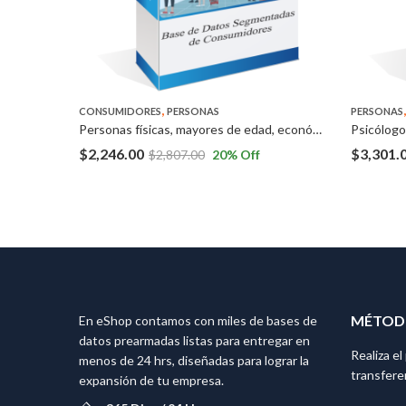
,
,
,
DICOS
NSE MEDIO Y ALTO
CONSUMIDORES
PERSONAS
PERSONAS
PERSONAS
Empresarios y médicos con nivel socioeconómico medio y alto en Venezuela y Bolivia
Personas físicas, mayores de edad, económicamente activas, que tengan crédito con micro financieras a Nivel Nacional.
$
2,246.00
$
3,301.
$
2,807.00
20
% Off
MÉTODO
En eShop contamos con miles de bases de
datos prearmadas listas para entregar en
Realiza e
menos de 24 hrs, diseñadas para lograr la
transfere
expansión de tu empresa.