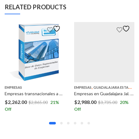
RELATED PRODUCTS
,
,
EMPRESAS
RETAIL
EMPRESAS
GUADALAJARA ESTADO DE JALISCO
Empresas transnacionales a Nivel Nacional.
Empresas en Guadalajara Jal. México
$
2,262.00
$
2,988.00
$
2,865.00
21
%
$
3,735.00
20
%
Off
Off