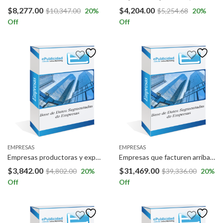
$
8,277.00
$
4,204.00
$
10,347.00
20
%
$
5,254.68
20
%
Off
Off
EMPRESAS
EMPRESAS
Empresas productoras y exportadora de aguacate y flores, en Colombia.
Empresas que facturen arriba de 1.5 MDP anuales y que tengan más de 1 año y medio de operaciones, a Nivel Nacional (México).
$
3,842.00
$
31,469.00
$
4,802.00
20
%
$
39,336.00
20
%
Off
Off