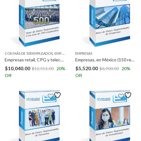
,
CON MÁS DE 500 EMPLEADOS
EMPRESAS
EMPRESAS
Empresas retail, CPG y telecomunicaciones con más de 500 empleados, facturación mayor a 100M USD al año en México.
Empresas, en México (150 registros), Guatemala, El Salvador, Panamá, Ecuador, Perú y Chile (150 registros).
$
10,040.00
$
5,520.00
$
12,551.00
20
%
$
6,900.00
20
%
Off
Off