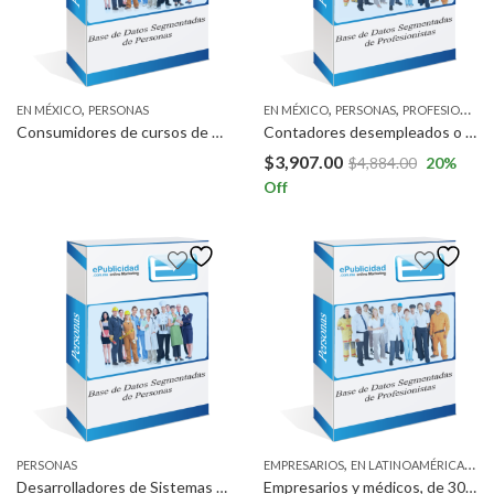
,
,
,
EN MÉXICO
PERSONAS
EN MÉXICO
PERSONAS
PROFESIONISTAS
Consumidores de cursos de panadería y repostería en la zona metropolitana del valle de México.
Contadores desempleados o trabajando en empresas (No en despachos) a Nivel Nacional.
$
3,907.00
$
4,884.00
20
%
Off
,
,
PERSONAS
EMPRESARIOS
EN LATINOAMÉRICA
MÉ
Desarrolladores de Sistemas e Ingenieros en desarrollo de sistemas a Nivel Nacional.
Empresarios y médicos, de 30 a 60 años de edad, económicamente activas de un Nivel Socioeconómico Medio y alto.