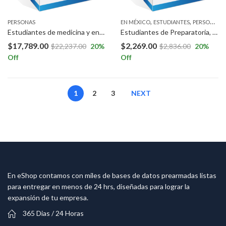
,
,
PERSONAS
EN MÉXICO
ESTUDIANTES
PERSONAS
Estudiantes de medicina y enfermería a Nivel Nacional.
Estudiantes de Preparatoria, Licenciatura o Maestría a Nivel Nacional.
$
17,789.00
$
2,269.00
$
22,237.00
20
%
$
2,836.00
20
%
Off
Off
1
2
3
NEXT
En eShop contamos con miles de bases de datos prearmadas listas
para entregar en menos de 24 hrs, diseñadas para lograr la
expansión de tu empresa.
365 Dias / 24 Horas