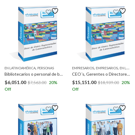
,
,
,
EN LATINOAMÉRICA
PERSONAS
EMPRESARIOS
EMPRESARIOS
EN LATINOAMÉRICA
Bibliotecarios o personal de biblioteca en Costa Rica, Panamá, Guatemala, El salvador, Nicaragua y República dominicana.
CEO´s, Gerentes o Directores o Empresarios del área de Mercadeo, Administración, Business Analytics, Logística, Ingenieros en Sistemas e Ingenieros Industriales en la Capital de Guatemala.
$
6,051.00
$
15,151.00
$
7,563.00
20
%
$
18,939.00
20
%
Off
Off